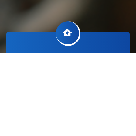
Elektroinstalace
Kompletní elekrikářské práce a opravy
elektriinstalací v bytových domech.
Provádíme i drobné opravy elektroinstalací v
bytech.
Jsme držitelem certifikátu "Elektromontér ABB".