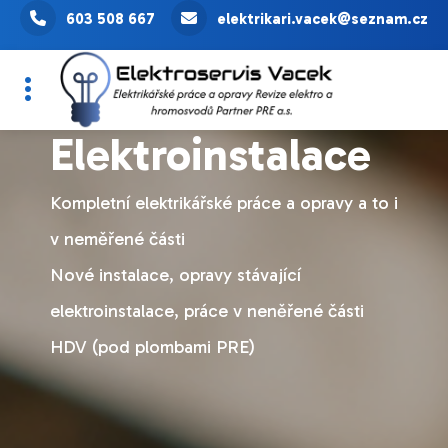
603 508 667
elektrikari.vacek@seznam.cz
Elektroinstalace
Kompletní elektrikářské práce a opravy a to i
v neměřené části
Nové instalace, opravy stávající
elektroinstalace, práce v neněřené části
HDV (pod plombami PRE)