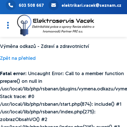
603 508 667
elektrikari.vacek@seznam.cz
Výměna odkazů - Zdraví a zdravotnictví
Zpět na přehled
Fatal error
: Uncaught Error: Call to a member function
prepare() on null in
/usr/local/lib/php/rsbanan/plugins/vymena.odkazu/vym
Stack trace: #0
/usr/local/lib/php/rsbanan/start.php(874): include() #1
/usr/local/lib/php/rsbanan/index.php(275):
zobrazObsahVO() #2