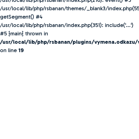
/usr/local/lib/php/rsbanan/index.php(216): event() #3
/usr/local/lib/php/rsbanan/themes/_blank3/index.php(55
getSegment() #4
/usr/local/lib/php/rsbanan/index.php(351): include('...')
#5 {main} thrown in
/usr/local/lib/php/rsbanan/plugins/vymena.odkazu
on line
19